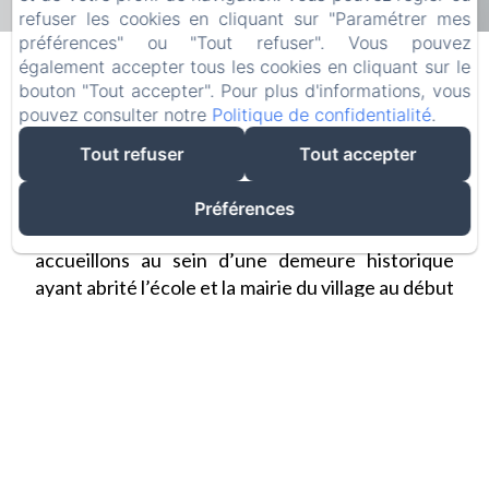
refuser les cookies en cliquant sur "Paramétrer mes
préférences" ou "Tout refuser". Vous pouvez
également accepter tous les cookies en cliquant sur le
bouton "Tout accepter". Pour plus d'informations, vous
A PROPOS DU GÎTE
pouvez consulter notre
Politique de confidentialité
.
Tout refuser
Tout accepter
Au pied du parc naturel régional du massif des
Bauges à 10 minutes de Chambéry ville d’art et
Préférences
d’histoire capitale des ducs de Savoie nous vous
accueillons au sein d’une demeure historique
ayant abrité l’école et la mairie du village au début
du 20è siècle.
Sa situation idéale au calme dans le vieux village
de Barby vous offrira de nombreuses possibilités
d’activités proches (randonnée, vélo, équitation,
pêche, baignade dans les lacs, visite de
Chambéry, Aix-les-Bains).
Pour un court ou plus long séjour nous serons