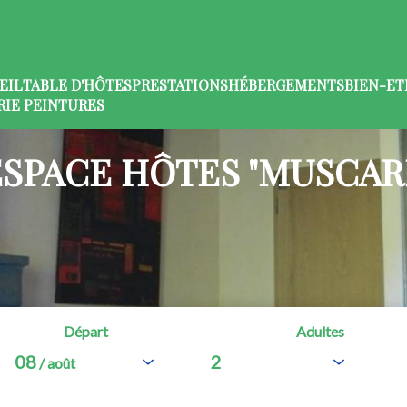
EIL
TABLE D'HÔTES
PRESTATIONS
HÉBERGEMENTS
BIEN-ET
RIE PEINTURES
ESPACE HÔTES "MUSCARI
Départ
Adultes
08
/ août