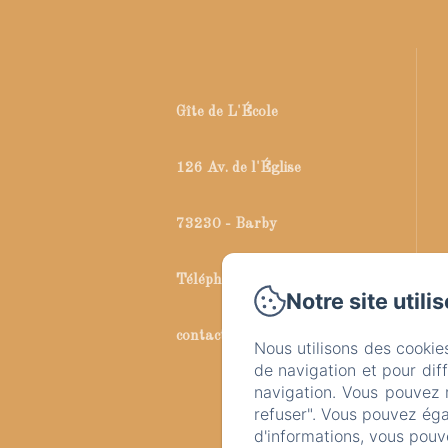
Gîte de L'École
126 Av. de l'Église
73230 - Barby
Téléphone: 06 26 74 26 38
Notre site utili
contact@gitedelecole73.fr
Nous utilisons des cookie
de navigation et pour dif
navigation. Vous pouvez 
refuser". Vous pouvez éga
d'informations, vous pouv