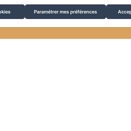
okies
Paramétrer mes préférences
Accep
Créé par Amenitiz