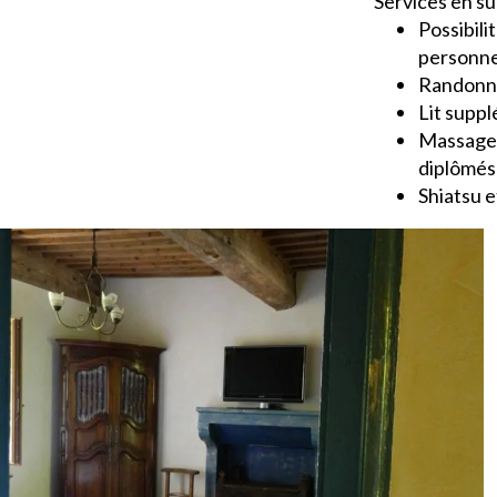
Services en s
Possibil
personne
Randonné
Lit suppl
Massages
diplômés
Shiatsu e